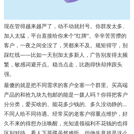
现在管得越来越严了，动不动就封号。你群发太多、
加人太猛，平台直接给你来个"红牌"。辛辛苦苦攒的
客户，一夜之间全没了，哭都来不及。规矩得守，别
踩红线——比如一天别加太多新人，广告别发得太频
繁，敏感词避开点。稳当点走，比跑得快却摔跟头
强。
最傻的就是把不同需求的客户全塞一个群里。买高端
产品的和抢九块九包邮的能是一拨人吗？你得把客户
分分类，爱买啥的、能花多少钱的、多久没动静的...
不同人给不同待遇。经常买的老客户得重点维护，好
久不来的得想办法唤醒，光知道领福利不花钱的也得
区别对待。看人下菜碟虽然难听，但做生意就是这么