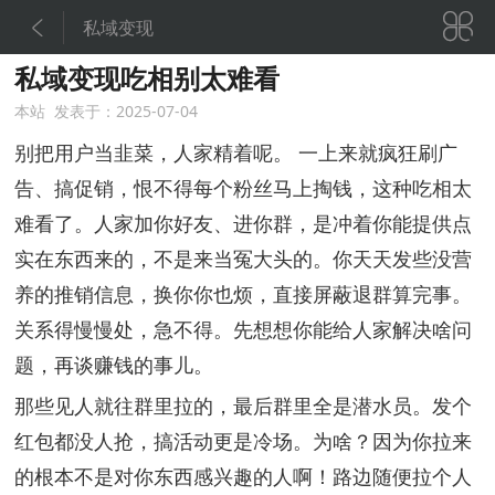


私域变现
私域变现吃相别太难看
本站 发表于：2025-07-04
别把用户当韭菜，人家精着呢。 一上来就疯狂刷广
告、搞促销，恨不得每个粉丝马上掏钱，这种吃相太
难看了。人家加你好友、进你群，是冲着你能提供点
实在东西来的，不是来当冤大头的。你天天发些没营
养的推销信息，换你你也烦，直接屏蔽退群算完事。
关系得慢慢处，急不得。先想想你能给人家解决啥问
题，再谈赚钱的事儿。
那些见人就往群里拉的，最后群里全是潜水员。发个
红包都没人抢，搞活动更是冷场。为啥？因为你拉来
的根本不是对你东西感兴趣的人啊！路边随便拉个人