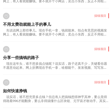
网上，有人看就能赚钱。要不就开个小网店，卖点小东西，反正不用租店
面，成本低得很。还有人专门帮人写东西，或者教别人点啥，只要你会，
就有人愿意掏钱学。要是觉得网上太虚，那就干点实在的。摆个小摊卖早
餐，别看不起眼，早上那会儿人流量大着呢。或者弄...
搞钱项目
不用太费劲就能上手的事儿
先说说网上那些事儿。现在手机一拿，钱就能来。拍点有意思的视频发
网上，有人看就能赚钱。要不就开个小网店，卖点小东西，反正不用租店
面，成本低得很。还有人专门帮人写东西，或者教别人点啥，只要你会，
就有人愿意掏钱学。要是觉得网上太虚，那就干点实在的。摆个小摊卖早
餐，别看不起眼，早上那会儿人流量大着呢。或者弄...
搞钱项目
分享一些搞钱的路子
现在这年头，谁不想多搞点钱呢？说实话，路子还真不少，关键看你愿
不愿意动起来。网上折腾现在手机一拿，啥都能干。发发视频、写写东
西，有人看就能赚。开个小店卖东西也行，不用囤货，有人下单直接让厂
家发，省心。要是你会点什么，录个课教教人，躺着收钱也不是不可能。
摆摊开店别小看路边摊，早上卖个豆浆包子，晚上夜市...
搞钱项目
如何快速挣钱
说实话，谁不想兜里多点钱？但总有人把搞钱想得神乎其神，要么觉得
得跪着996才能翻身，要么非得搞懂什么区块链、元宇宙才敢动手。其实
啊，钱就藏在眼皮子底下，就看你会不会弯腰捡。先改改脑子里的“穷
病”别光盯着死工资叹气，咱得学会用时间换空间。有人下班送外卖三年攒