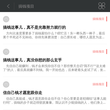


搞钱项目
搞钱项目
搞钱这事儿，真不是光靠努力就行的
方向比速度重要多了搞钱最怕什么？瞎忙活！东一榔头西一棒子，最后
累个半死还不见响动。你得先琢磨清楚：自己擅长啥，哪些人愿意为这事
儿掏钱。别听风就是雨，看别人搞直播你也开播，见人写文章你也码字。
找准自己的路，比跟着人群瞎跑强百倍。内容要实在，别整虚的现在人精
着呢，一眼就能看出你是真懂行还是瞎忽悠。写东西...
搞钱项目
搞钱这事儿，真没你想的那么玄乎
先信自己能赚到，钱才会来找你信不信？那些整天念叨“我不行”“这太难
了”的人，最后真就赚不到钱。我一开始也怂，后来硬着头皮试了试，发现
赚钱这事儿就像滚雪球——刚开始小，但越滚越快。关键是你得先迈出第
一步，哪怕只是发个朋友圈卖点小东西，或者下班后写两篇笔记。信自
己，钱才会信你。别一上来就砸钱，小步试错最...
搞钱项目
信自己钱才愿意跟你走​
信自己真能成，钱才愿意跟你走信不信？你心里要是老犯嘀咕“这事儿能
行吗”，搞钱的步子就迈得犹犹豫豫。我认识不少能搞钱的人，他们身上那
股劲儿特别像：哪怕兜里只剩十块钱，也敢大大方方说“我肯定能赚到”！