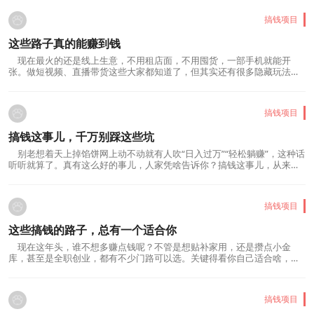
这种不是盲目自信，而是打心眼里觉得“我配得上赚到钱”。一开始谁都是
摸着石头过河，但只要你信自己能蹚出路，...
搞钱项目
这些路子真的能赚到钱
现在最火的还是线上生意，不用租店面，不用囤货，一部手机就能开
张。做短视频、直播带货这些大家都知道了，但其实还有很多隐藏玩法。
比如帮人写写文章、做做设计，或者教别人你擅长的东西，都能换成真金
白银。有些人专门在网上倒腾二手货，低价收高价卖，赚的就是个信息
差。线上教育也是个香饽饽，现在人越来越愿意为知识买...
搞钱项目
搞钱这事儿，千万别踩这些坑
别老想着天上掉馅饼网上动不动就有人吹“日入过万”“轻松躺赚”，这种话
听听就算了。真有这么好的事儿，人家凭啥告诉你？搞钱这事儿，从来都
是一分耕耘一分收获。那些吹得天花乱坠的项目，多半是挖好了坑等你
跳。别把鸡蛋放一个篮子里光靠工资过日子，心里总是不踏实。但要是把
所有钱都砸进一个项目里，风险更大。搞点副业...
搞钱项目
这些搞钱的路子，总有一个适合你
现在这年头，谁不想多赚点钱呢？不管是想贴补家用，还是攒点小金
库，甚至是全职创业，都有不少门路可以选。关键得看你自己适合啥，手
头有啥资源，愿意花多少时间和精力。线上搞钱，轻松起步要是你不想出
门，在家就能干的活儿可不少。比如开个网店，卖点小东西，现在平台那
么多，操作也不难。或者试试写文章、拍视频，有人爱...
搞钱项目