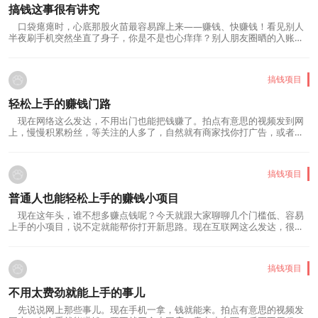
搞钱这事很有讲究
口袋瘪瘪时，心底那股火苗最容易蹿上来——赚钱、快赚钱！看见别人
半夜刷手机突然坐直了身子，你是不是也心痒痒？别人朋友圈晒的入账截
图那么晃眼，这钱怎么就溜不到咱自己兜里？急啊，火烧火燎的急。说实
话，谁都经历过兜里钢镚儿叮当响的滋味，巴不得翻身就搞个大的。可往
往越是这种火苗乱窜的当口，脚下越容易踩空。你刚...
搞钱项目
轻松上手的赚钱门路
现在网络这么发达，不用出门也能把钱赚了。拍点有意思的视频发到网
上，慢慢积累粉丝，等关注的人多了，自然就有商家找你打广告，或者自
己卖点东西。写文章、做直播也行，只要内容够吸引人，赚钱的路子就打
开了。帮人处理些简单的网络任务也是个不错的选择，比如填问卷、测试
软件啥的，虽然单次钱不多，但积少成多嘛。要是会...
搞钱项目
普通人也能轻松上手的赚钱小项目
现在这年头，谁不想多赚点钱呢？今天就跟大家聊聊几个门槛低、容易
上手的小项目，说不定就能帮你打开新思路。现在互联网这么发达，很多
赚钱方式连家门都不用出。比如做短视频或者写写文章，分享点自己擅长
的事情，慢慢积累粉丝后，接点广告或者卖卖货都能变现。要是你平时就
爱刷手机，不如试试自己当个创作者，反正闲着也是...
搞钱项目
不用太费劲就能上手的事儿
先说说网上那些事儿。现在手机一拿，钱就能来。拍点有意思的视频发