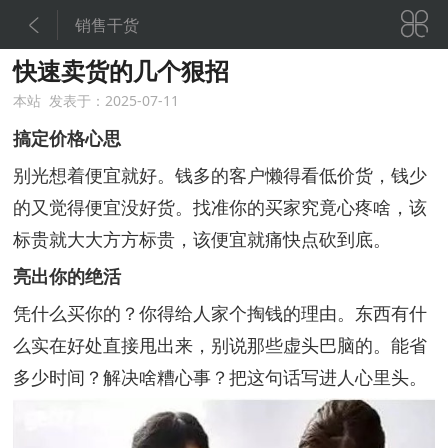


销售干货
快速卖货的几个狠招
本站 发表于：2025-07-11
搞定价格心思
别光想着便宜就好。钱多的客户懒得看低价货，钱少
的又觉得便宜没好货。找准你的买家究竟心疼啥，该
标贵就大大方方标贵，该便宜就痛快点砍到底。
亮出你的绝活
凭什么买你的？你得给人家个掏钱的理由。东西有什
么实在好处直接甩出来，别说那些虚头巴脑的。能省
多少时间？解决啥糟心事？把这句话写进人心里头。