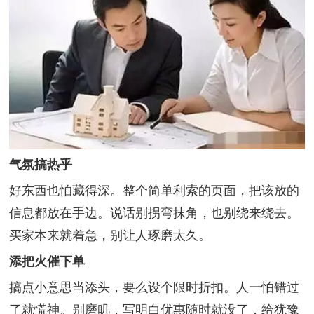
气氛搞热乎
好东西也怕藏得深。整个简单利索的页面，把该放的
信息都放在手边。说话别拐弯抹角，也别绕来绕去。
买家本来就着急，别让人琢磨太久。
添把火催下单
搞点小意思当添头，要么设个限时折扣。人一怕错过
了就慌神。别磨叽，写明白优惠随时就没了，给犹豫