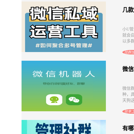
几款
小U
就会
以多群
找群
微信
微信
种，
天狗这
效率
有哪