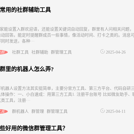
常用的社群辅助工具
管家能设置入群欢迎语，还能设置关键词自动回复，群里有人问相关问题，
自动回答。能定时提醒群成员一些事情，像活动时间、打卡之类的。消息
同时发送，各种···
社群工具
社群辅助
群管理工具
2025-04-26
加群
群里的机器人怎么弄?
群机器人设置方法其实挺简单，主要分官方工具、第三方平台、代码自研
具体操作：一、小白速成：用第三方工具1. 注册平台账号 比如微友助手、
类工具，注册···
群机器人
群管理
群管理工具
2025-04-11
工具
些好用的微信群管理工具？