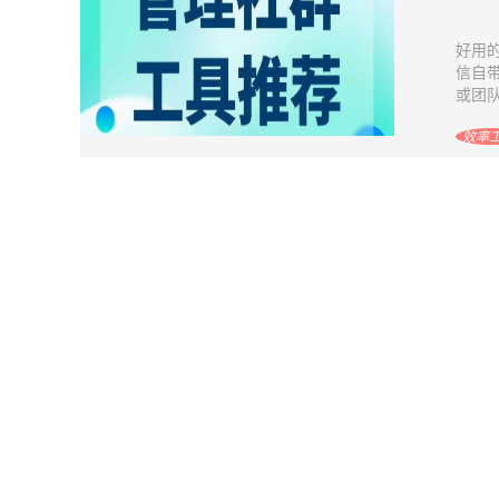
好用
信自
或团队
效率