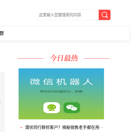
群
分
潜伏同行群挖客户？揭秘销售老手都在用···