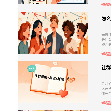
社群
怎么
先搞
是什
领？是
社群
社群
最开
这东
情完全
社群