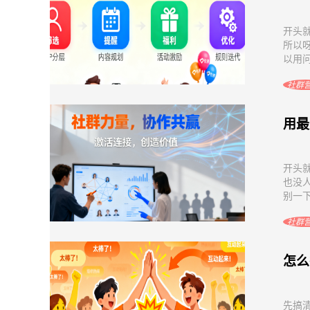
开头
所以
以用问
社群
用最
开头
也没
别一下
社群
怎么
先搞