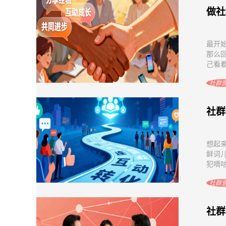
做社
最开
那么
己看着
社群
社群
想起
鲜词
犯嘀咕
社群
社群