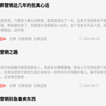
群营销这几年的些真心话
始我觉得，只要把人都拉进群里，事情就成功了一半。后来才发现根本不
回事。群是建起来了，但里面冷清得跟没人似的，发个消息半天没人回，
都尴尬。这时候···
社群
社群营销
社群运营
2025-09-18
营销
营销之路
来刚开始接触社群营销那会儿，真是有点懵懵懂懂。那会儿只觉得这是个
儿，压根没想到它能成为我后来挺长一段时间天天琢磨的事儿。最开始我
，总觉得在群里···
社群
社群营销
社群运营
2025-09-17
营销
营销别急着卖东西