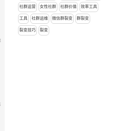
社群运营
女性社群
社群价值
效率工具
工具
社群运维
微信群裂变
群裂变
裂变技巧
裂变
都
。
事