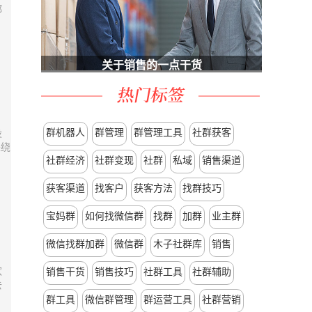
都
关于销售的一点干货
群机器人
群管理
群管理工具
社群获客
没
来绕
社群经济
社群变现
社群
私域
销售渠道
获客渠道
找客户
获客方法
找群技巧
宝妈群
如何找微信群
找群
加群
业主群
微信找群加群
微信群
木子社群库
销售
欢
销售干货
销售技巧
社群工具
社群辅助
去
群工具
微信群管理
群运营工具
社群营销