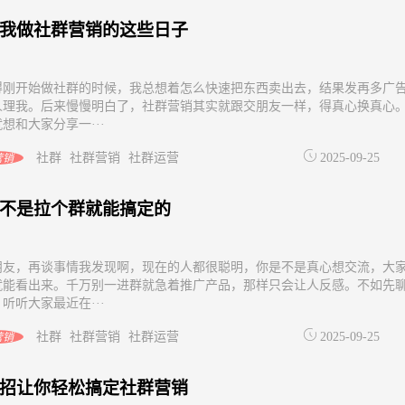
我做社群营销的这些日子
得刚开始做社群的时候，我总想着怎么快速把东西卖出去，结果发再多广
人理我。后来慢慢明白了，社群营销其实就跟交朋友一样，得真心换真心
想和大家分享一···
社群
社群营销
社群运营
2025-09-25
营销
不是拉个群就能搞定的
朋友，再谈事情我发现啊，现在的人都很聪明，你是不是真心想交流，大
就能看出来。千万别一进群就急着推广产品，那样只会让人反感。不如先
听听大家最近在···
社群
社群营销
社群运营
2025-09-25
营销
招让你轻松搞定社群营销