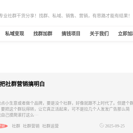
-专业社群干货分享！找群、私域、销售、营销，有思路才能有结果！
私域变现
找群加群
搞钱项目
关于我们
立即加
把社群营销搞明白
做点小生意或者做个品牌，要是没个社群，好像就跟不上时代了。但建个
，要把这个群玩得转，让它真正活起来，可不是拉几个人发发广告那么简
自己摸爬滚打这么···
社群
社群营销
社群运营
2025-09-25
营销