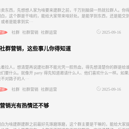
着卖东西，先想想人家为啥要来建群之前，千万别脑袋一热就拉群人。你
明白，这个群是干啥的，能给大家带来啥好处。是能学到东西，还是能交
或者是能拿到实···
社群
社群营销
社群运营
2025-09-16
营销
社群营销，这些事儿你得知道
急着拉人，想清楚再说建社群不能光凭一腔热血，得先想清楚你的群是给
们要什么。就像开 party 得先知道邀请什么人、他们喜欢什么一样。如果
不对路子的人···
社群
社群营销
社群运营
2025-09-16
营销
营销光有热情还不够
明白为啥建群建群之前最好先琢磨琢磨，这个群主要是干嘛的，能给大家