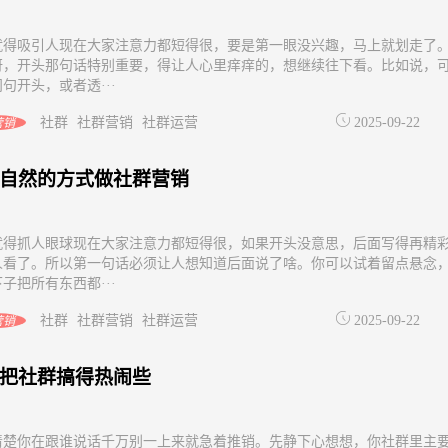
就得吸引人现在大家注意力都短得很，要是第一眼没兴趣，马上就划走了
呀，开头那句话特别重要，得让人心里痒痒的，想继续往下看。比如说，
句开头，或者透···
社群
社群营销
社群运营
2025-09-22
营销
自然的方式做社群营销
就得抓人眼球现在大家注意力都短得很，如果开头没意思，后面写得再精
人看了。所以第一句话必须让人想知道后面说了啥。你可以试着留点悬念
子把所有东西都···
社群
社群营销
社群运营
2025-09-22
营销
把社群搞得热闹些
清楚你在跟谁说话千万别一上来就急着推销。先静下心想想，你社群里主