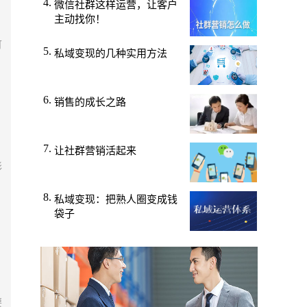
微信社群这样运营，让客户
主动找你！
。
可
私域变现的几种实用方法
销售的成长之路
让社群营销活起来
彩
，
私域变现：把熟人圈变成钱
袋子
要