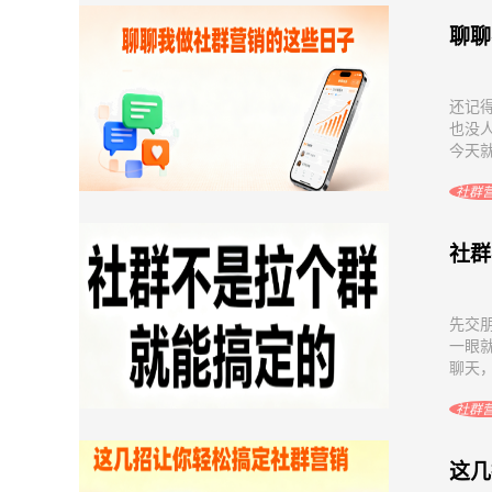
聊聊
还记
也没
今天就
社群
社群
先交
一眼
聊天，
社群
这几