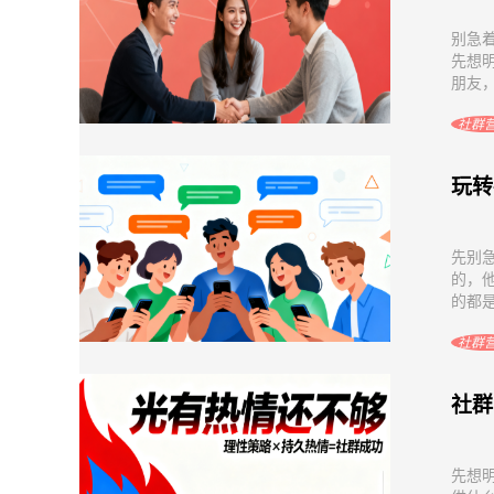
别急
先想
朋友，
社群
玩转
先别
的，他
的都是
社群
社群
先想