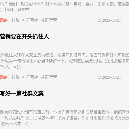
些人？他们平时关心什么？对什么感兴趣？年龄、喜好、生活习惯，这些
。比如，如果群···
社群
社群营销
社群运营
2025-09-21
营销
营销要在开头抓住人
就得抓住人现在大家注意力都短，如果开头没意思，后面写得再好也可能
。所以第一句话得让人心里“咯噔”一下，想知道后面要说啥。别用那些绕
气话，直接···
社群
社群营销
社群运营
2025-09-21
营销
写好一篇社群文案
知道你在跟谁说话写东西之前，你得先想清楚这到底是给谁看的。他们喜
？平时关心啥？日子过得怎么样？了解了这些，你才能用他们熟悉的方式
说出来话才不会···