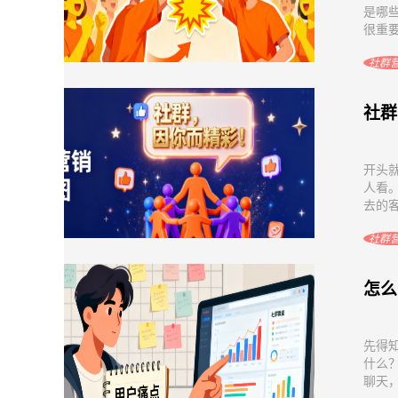
是哪
很重要
社群
社群
开头
人看
去的客
社群
怎么
先得
什么
聊天，