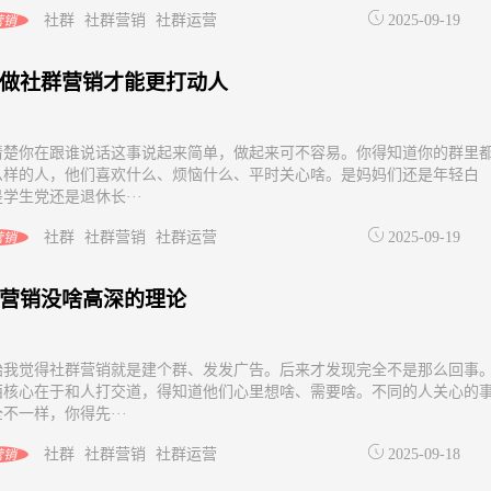
社群
社群营销
社群运营
2025-09-19
营销
做社群营销才能更打动人
清楚你在跟谁说话这事说起来简单，做起来可不容易。你得知道你的群里
么样的人，他们喜欢什么、烦恼什么、平时关心啥。是妈妈们还是年轻白
学生党还是退休长···
社群
社群营销
社群运营
2025-09-19
营销
营销没啥高深的理论
始我觉得社群营销就是建个群、发发广告。后来才发现完全不是那么回事
西核心在于和人打交道，得知道他们心里想啥、需要啥。不同的人关心的
不一样，你得先···
社群
社群营销
社群运营
2025-09-18
营销