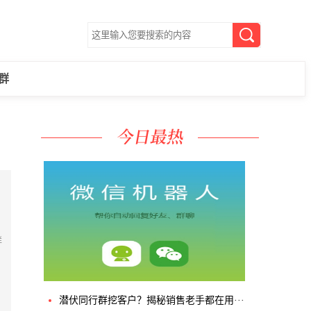
群
群
潜伏同行群挖客户？揭秘销售老手都在用···